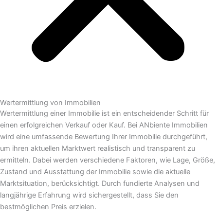
Wertermittlung von Immobilien​
Wertermittlung einer Immobilie ist ein entscheidender Schritt für
einen erfolgreichen Verkauf oder Kauf. Bei ANbiente Immobilien
wird eine umfassende Bewertung Ihrer Immobilie durchgeführt,
um ihren aktuellen Marktwert realistisch und transparent zu
ermitteln. Dabei werden verschiedene Faktoren, wie Lage, Größe,
Zustand und Ausstattung der Immobilie sowie die aktuelle
Marktsituation, berücksichtigt. Durch fundierte Analysen und
langjährige Erfahrung wird sichergestellt, dass Sie den
bestmöglichen Preis erzielen.